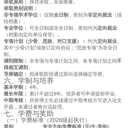
录取原则：
择优录取，全面衡量。
录取类别说明：
非专项学术学位：
仅限
全日制
，类别为
非定向就业
（须
转档案）。
专业学位：
可全日制或非全日制，类别均为
定向就业
（档案由定向单位保管）。
专项计划（少骨、思政、对口支援）：
均为
定向就业
。
其中“少骨计划”须签订定向协议；“思政专项”为非全日
制。
调剂限制：
非专项与专项计划之间、各专项计划之间
不
得相互调剂
。
导师确定：
拟录取阶段通过双向选择确定导师。
六、学制与培养
基本学制：
4年。
最长年限：
累计不超过8年。优异者可申请提前毕业。
中期考核：
所有博士生必须通过中期考核方可进入论文
开题，未通过者将分流处理。
七、学费与奖助
（一）学费标准（2026级起执行）
类别
专业方向
学费标准 (元/生·学年)